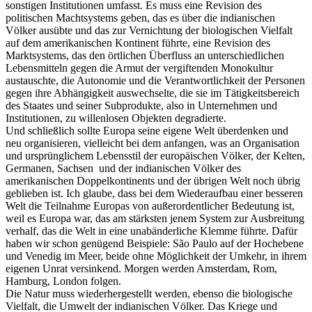
sonstigen Institutionen umfasst. Es muss eine Revision des
politischen Machtsystems geben, das es über die indianischen
Völker ausübte und das zur Vernichtung der biologischen Vielfalt
auf dem amerikanischen Kontinent führte, eine Revision des
Marktsystems, das den örtlichen Überfluss an unterschiedlichen
Lebensmitteln gegen die Armut der vergiftenden Monokultur
austauschte, die Autonomie und die Verantwortlichkeit der Personen
gegen ihre Abhängigkeit auswechselte, die sie im Tätigkeitsbereich
des Staates und seiner Subprodukte, also in Unternehmen und
Institutionen, zu willenlosen Objekten degradierte.
Und schließlich sollte Europa seine eigene Welt überdenken und
neu organisieren, vielleicht bei dem anfangen, was an Organisation
und ursprünglichem Lebensstil der europäischen Völker, der Kelten,
Germanen, Sachsen und der indianischen Völker des
amerikanischen Doppelkontinents und der übrigen Welt noch übrig
geblieben ist. Ich glaube, dass bei dem Wiederaufbau einer besseren
Welt die Teilnahme Europas von außerordentlicher Bedeutung ist,
weil es Europa war, das am stärksten jenem System zur Ausbreitung
verhalf, das die Welt in eine unabänderliche Klemme führte. Dafür
haben wir schon genügend Beispiele: São Paulo auf der Hochebene
und Venedig im Meer, beide ohne Möglichkeit der Umkehr, in ihrem
eigenen Unrat versinkend. Morgen werden Amsterdam, Rom,
Hamburg, London folgen.
Die Natur muss wiederhergestellt werden, ebenso die biologische
Vielfalt, die Umwelt der indianischen Völker. Das Kriege und