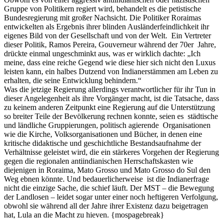
Gruppe von Politikern regiert wird, behandelt es die petistische
Bundesregierung mit großer Nachsicht. Die Politiker Roraimas
entwickelten als Ergebnis ihrer blinden Ausländerfeindlichkeit ihr
eigenes Bild von der Gesellschaft und von der Welt. Ein Vertreter
dieser Politik, Ramos Pereira, Gouverneur während der 70er Jahre,
drückte einmal ungeschminkt aus, was er wirklich dachte: „Ich
meine, dass eine reiche Gegend wie diese hier sich nicht den Luxus
leisten kann, ein halbes Dutzend von Indianerstämmen am Leben zu
erhalten, die seine Entwicklung behindern.“
Was die jetzige Regierung allerdings verantwortlicher für ihr Tun in
dieser Angelegenheit als ihre Vorgänger macht, ist die Tatsache, dass
zu keinem anderen Zeitpunkt eine Regierung auf die Unterstützung
so breiter Teile der Bevölkerung rechnen konnte, seien es städtische
und ländliche Gruppierungen, politisch agierende Organisationen
wie die Kirche, Volksorganisationen und Bücher, in denen eine
kritische didaktische und geschichtliche Bestandsaufnahme der
Verhältnisse geleistet wird, die ein stärkeres Vorgehen der Regierung
gegen die regionalen antiindianischen Herrschaftskasten wie
diejenigen in Roraima, Mato Grosso und Mato Grosso do Sul den
Weg ebnen könnte. Und bedauerlicherweise ist die Indianerfrage
nicht die einzige Sache, die schief läuft. Der MST – die Bewegung
der Landlosen – leidet sogar unter einer noch heftigeren Verfolgung,
obwohl sie während all der Jahre ihrer Existenz dazu beigetragen
hat, Lula an die Macht zu hieven. {mospagebreak}