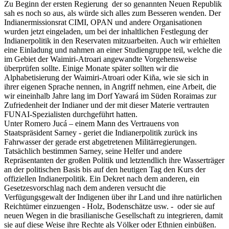
Zu Beginn der ersten Regierung der so genannten Neuen Republik
sah es noch so aus, als würde sich alles zum Besseren wenden. Der
Indianermissionsrat CIMI, OPAN und andere Organisationen
wurden jetzt eingeladen, um bei der inhaltlichen Festlegung der
Indianerpolitik in den Reservaten mitzuarbeiten. Auch wir erhielten
eine Einladung und nahmen an einer Studiengruppe teil, welche die
im Gebiet der Waimiri-Atroari angewandte Vorgehensweise
überprüfen sollte. Einige Monate später sollten wir die
Alphabetisierung der Waimiri-Atroari oder Kiña, wie sie sich in
ihrer eigenen Sprache nennen, in Angriff nehmen, eine Arbeit, die
wir eineinhalb Jahre lang im Dorf Yawará im Süden Roraimas zur
Zufriedenheit der Indianer und der mit dieser Materie vertrauten
FUNAI-Spezialisten durchgeführt hatten.
Unter Romero Jucá – einem Mann des Vertrauens von
Staatspräsident Sarney - geriet die Indianerpolitik zurück ins
Fahrwasser der gerade erst abgetretenen Militärregierungen.
Tatsächlich bestimmen Sarney, seine Helfer und andere
Repräsentanten der großen Politik und letztendlich ihre Wasserträger
an der politischen Basis bis auf den heutigen Tag den Kurs der
offiziellen Indianerpolitik. Ein Dekret nach dem anderen, ein
Gesetzesvorschlag nach dem anderen versucht die
Verfügungsgewalt der Indigenen über ihr Land und ihre natürlichen
Reichtümer einzuengen - Holz, Bodenschätze usw. - oder sie auf
neuen Wegen in die brasilianische Gesellschaft zu integrieren, damit
sie auf diese Weise ihre Rechte als Völker oder Ethnien einbüßen.