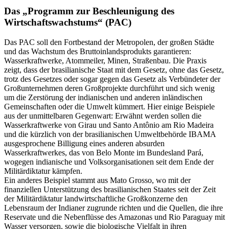
Das „Programm zur Beschleunigung des
Wirtschaftswachstums“ (PAC)
Das PAC soll den Fortbestand der Metropolen, der großen Städte
und das Wachstum des Bruttoinlandsprodukts garantieren:
Wasserkraftwerke, Atommeiler, Minen, Straßenbau. Die Praxis
zeigt, dass der brasilianische Staat mit dem Gesetz, ohne das Gesetz,
trotz des Gesetzes oder sogar gegen das Gesetz als Verbündeter der
Großunternehmen deren Großprojekte durchführt und sich wenig
um die Zerstörung der indianischen und anderen inländischen
Gemeinschaften oder die Umwelt kümmert. Hier einige Beispiele
aus der unmittelbaren Gegenwart: Erwähnt werden sollen die
Wasserkraftwerke von Girau und Santo Antônio am Rio Madeira
und die kürzlich von der brasilianischen Umweltbehörde IBAMA
ausgesprochene Billigung eines anderen absurden
Wasserkraftwerkes, das von Belo Monte im Bundesland Pará,
wogegen indianische und Volksorganisationen seit dem Ende der
Militärdiktatur kämpfen.
Ein anderes Beispiel stammt aus Mato Grosso, wo mit der
finanziellen Unterstützung des brasilianischen Staates seit der Zeit
der Militärdiktatur landwirtschaftliche Großkonzerne den
Lebensraum der Indianer zugrunde richten und die Quellen, die ihre
Reservate und die Nebenflüsse des Amazonas und Rio Paraguay mit
Wasser versorgen, sowie die biologische Vielfalt in ihren