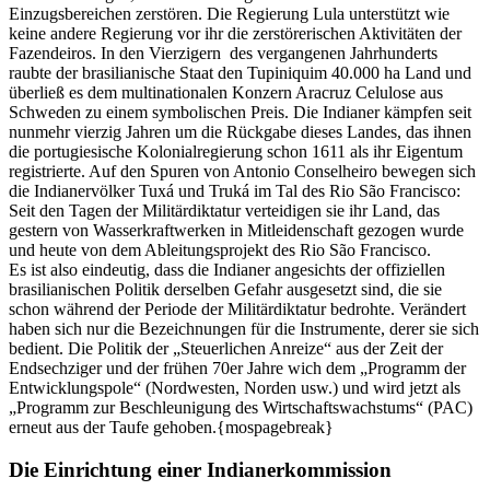
Einzugsbereichen zerstören. Die Regierung Lula unterstützt wie
keine andere Regierung vor ihr die zerstörerischen Aktivitäten der
Fazendeiros. In den Vierzigern des vergangenen Jahrhunderts
raubte der brasilianische Staat den Tupiniquim 40.000 ha Land und
überließ es dem multinationalen Konzern Aracruz Celulose aus
Schweden zu einem symbolischen Preis. Die Indianer kämpfen seit
nunmehr vierzig Jahren um die Rückgabe dieses Landes, das ihnen
die portugiesische Kolonialregierung schon 1611 als ihr Eigentum
registrierte. Auf den Spuren von Antonio Conselheiro bewegen sich
die Indianervölker Tuxá und Truká im Tal des Rio São Francisco:
Seit den Tagen der Militärdiktatur verteidigen sie ihr Land, das
gestern von Wasserkraftwerken in Mitleidenschaft gezogen wurde
und heute von dem Ableitungsprojekt des Rio São Francisco.
Es ist also eindeutig, dass die Indianer angesichts der offiziellen
brasilianischen Politik derselben Gefahr ausgesetzt sind, die sie
schon während der Periode der Militärdiktatur bedrohte. Verändert
haben sich nur die Bezeichnungen für die Instrumente, derer sie sich
bedient. Die Politik der „Steuerlichen Anreize“ aus der Zeit der
Endsechziger und der frühen 70er Jahre wich dem „Programm der
Entwicklungspole“ (Nordwesten, Norden usw.) und wird jetzt als
„Programm zur Beschleunigung des Wirtschaftswachstums“ (PAC)
erneut aus der Taufe gehoben.{mospagebreak}
Die Einrichtung einer Indianerkommission