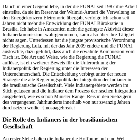
Da ich in einer Gegend lebe, in der die FUNAI seit 1987 ihre Arbeit
einstellte, da sie im Reservat der Waimiri-Atroari die Verwaltung an
den Energiekonzern Eletronorte übergab, verfolge ich schon seit
Jahren nicht mehr die Entwicklung der FUNAI-Bürokratie in
Brasília. Ich habe in Amazonien nicht die geringste Aktivität dieser
Indianerkommission wahrgenommen, kann also über ihre Tätigkeit
nichts sagen. Unterdessen hat die jüngste provisorische Verordnung
der Regierung Lula, mit der das Jahr 2009 endete und die FUNAI
auslöschte, dazu geführt, dass auch die erwähnte Kommission vom
Tisch ist. Die Art und Weise, wie die Regierung die FUNAI
auflöste, ist ein weiterer Beweis für die Unterordnung der
Indianerpolitik der Regierung unter die Interessen der
Unternehmerschaft. Die Entscheidung verbirgt unter der neuen
Strategie die alte Regierungspolitik der Integration der Indianer in
die brasilianische Gesellschaft. Viele Indianergebiete werden im
Stich gelassen und die Indianer dem Prozess der raschen Integration
ausgeliefert, wie es schon Minister Rangel Reis in den Siebzigern
des vergangenen Jahrhunderts innerhalb von nur zwanzig Jahren
durchsetzen wollte. {mospagebreak}
Die Rolle des Indianers in der brasilianischen
Gesellschaft
An erster Stelle halten die Indianer die Hoffnung auf eine Welt