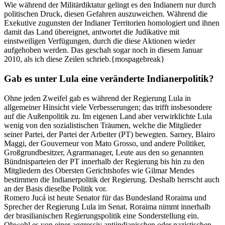
Wie während der Militärdiktatur gelingt es den Indianern nur durch
politischen Druck, diesen Gefahren auszuweichen. Während die
Exekutive zugunsten der Indianer Territorien homologiert und ihnen
damit das Land übereignet, antwortet die Judikative mit
einstweiligen Verfügungen, durch die diese Aktionen wieder
aufgehoben werden. Das geschah sogar noch in diesem Januar
2010, als ich diese Zeilen schrieb.{mospagebreak}
Gab es unter Lula eine veränderte Indianerpolitik?
Ohne jeden Zweifel gab es während der Regierung Lula in
allgemeiner Hinsicht viele Verbesserungen; das trifft insbesondere
auf die Außenpolitik zu. Im eigenen Land aber verwirklichte Lula
wenig von den sozialistischen Träumen, welche die Mitglieder
seiner Partei, der Partei der Arbeiter (PT) bewegten. Sarney, Blairo
Maggi, der Gouverneur von Mato Grosso, und andere Politiker,
Großgrundbesitzer, Agrarmanager, Leute aus den so genannten
Bündnisparteien der PT innerhalb der Regierung bis hin zu den
Mitgliedern des Obersten Gerichtshofes wie Gilmar Mendes
bestimmen die Indianerpolitik der Regierung. Deshalb herrscht auch
an der Basis dieselbe Politik vor.
Romero Jucá ist heute Senator für das Bundesland Roraima und
Sprecher der Regierung Lula im Senat. Roraima nimmt innerhalb
der brasilianischen Regierungspolitik eine Sonderstellung ein.
Obwohl es von einer aggressiv antiindianischen oder nazistischen