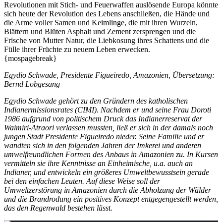
Revolutionen mit Stich- und Feuerwaffen auslösende Europa könnte
sich heute der Revolution des Lebens anschließen, die Hände und
die Arme voller Samen und Keimlinge, die mit ihren Wurzeln,
Blättern und Blüten Asphalt und Zement zersprengen und die
Frische von Mutter Natur, die Liebkosung ihres Schattens und die
Fülle ihrer Früchte zu neuem Leben erwecken.
{mospagebreak}
Egydio Schwade, Presidente Figueiredo, Amazonien, Übersetzung:
Bernd Lobgesang
Egydio Schwade gehört zu den Gründern des katholischen
Indianermissionsrates (CIMI). Nachdem er und seine Frau Doroti
1986 aufgrund von politischem Druck das Indianerreservat der
Waimiri-Atraori verlassen mussten, ließ er sich in der damals noch
jungen Stadt Presidente Figueiredo nieder. Seine Familie und er
wandten sich in den folgenden Jahren der Imkerei und anderen
umwelfreundlichen Formen des Anbaus in Amazonien zu. In Kursen
vermitteln sie ihre Kenntnisse an Einheimische, u.a. auch an
Indianer, und entwickeln ein größeres Umweltbewusstsein gerade
bei den einfachen Leuten. Auf diese Weise soll der
Umweltzerstörung in Amazonien durch die Abholzung der Wälder
und die Brandrodung ein positives Konzept entgegengestellt werden,
das den Regenwald bestehen lässt.